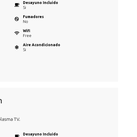
Desayuno Incluido
Si
Fumadores
No
Wifi
Free
Aire Acondicionado
Si
m
plasma TV.
Desayuno Incluido