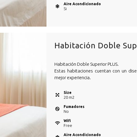
Aire Acondicionado
Si
Habitación Doble Sup
Habitación Doble Superior PLUS.
Estas habitaciones cuentan con un dis
mejor experiencia.
Size
20
m
2
Fumadores
No
Wifi
Free
Aire Acondicionado