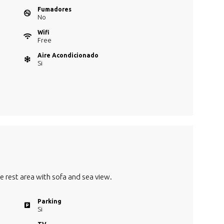
Fumadores
No
Wifi
Free
Aire Acondicionado
Si
te rest area with sofa and sea view.
Parking
Si