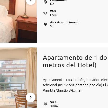
Fumadores
No
Wifi
Free
Aire Acondicionado
Si
Apartamento de 1 dor
metros del Hotel)
Apartamento con balcón, hervidor eléc
adicional (us 12 por persona por dìa) E
Rambla Claudio Williman
Size
30
m
2