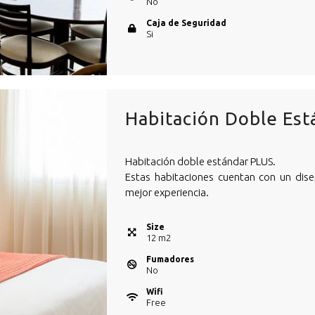
No
Caja de Seguridad
Si
Habitación Doble Est
Habitación doble estándar PLUS.
Estas habitaciones cuentan con un dis
mejor experiencia.
Size
12
m
2
Fumadores
No
Wifi
Free