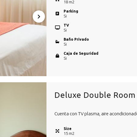
18
m
2
Parking
Si
TV
Si
Baño Privado
Si
Caja de Seguridad
Si
Deluxe Double Room 
Cuenta con TV plasma, aire acondicionado
Size
15
m
2