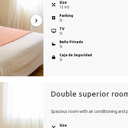
Size
12
m
2
Parking
Si
TV
Si
Baño Privado
Si
Caja de Seguridad
Si
Double superior roo
Spacious room with air conditioning and 
Size