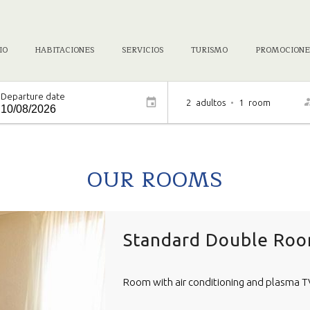
IO
HABITACIONES
SERVICIOS
TURISMO
PROMOCIONE
Departure date
2
adultos
•
1
room
OUR ROOMS
Standard Double Ro
Room with air conditioning and plasma T