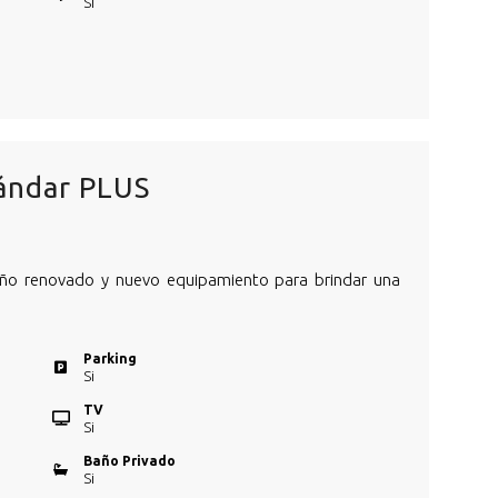
Si
ándar PLUS
eño renovado y nuevo equipamiento para brindar una
Parking
Si
TV
Si
Baño Privado
Si