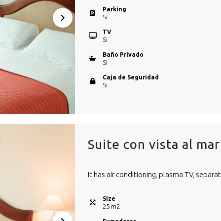
Parking
Si
TV
Si
Baño Privado
Si
Caja de Seguridad
Si
Suite con vista al mar
It has air conditioning, plasma TV, separa
Size
25
m
2