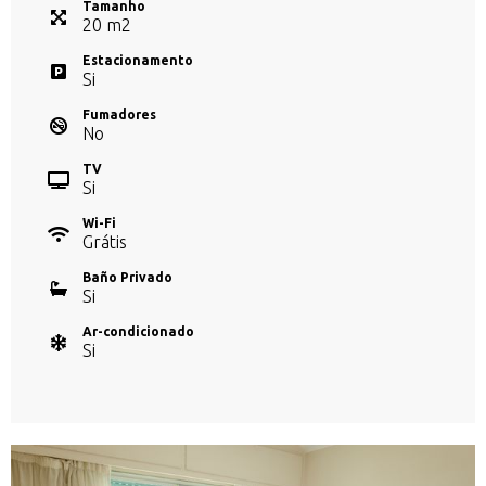
Tamanho
20
m
2
Estacionamento
Si
Fumadores
No
TV
Si
Wi-Fi
Grátis
Baño Privado
Si
Ar-condicionado
Si