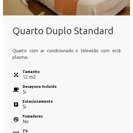
Quarto Duplo Standard
Quarto com ar condicionado e televisão com ecrã
plasma.
Tamanho
12
m
2
Desayuno Incluido
Si
Estacionamento
Si
Fumadores
No
TV