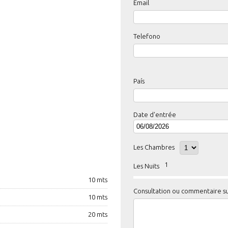
Email
Telefono
País
Date d'entrée
Les Chambres
1
Les Nuits
10 mts
Consultation ou commentaire s
10 mts
20 mts