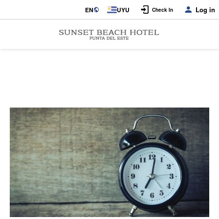
Log in
EN
UYU
Check In