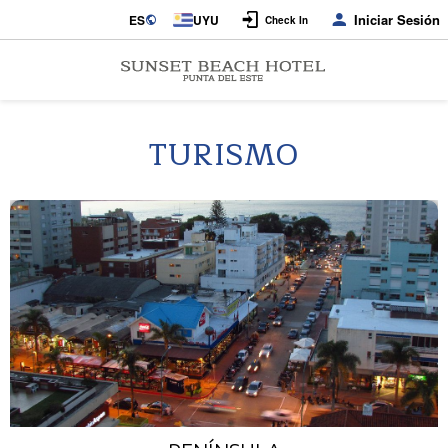
Iniciar Sesión
ES
UYU
Check In
TURISMO