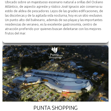
Ubicado sobre un majestuoso escenario natural a orillas del Océano
Atlántico, de aspecto agreste y rústico José Ignacio aún conserva su
estilo de aldea de pescadores. Lejos de las grades edificaciones, de
las discotecas y de la agitada vida nocturna, hoy es un sitio exclusivo.
Un punto alto del balneario, además de sus playas y las importantes
residencias de veraneo, es la excelente gastronomía, centro de
atracción preferido por quienes buscan deleitarse con los mejores
frutos del mar.
PUNTA SHOPPING