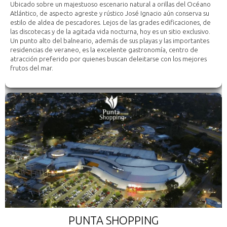
Ubicado sobre un majestuoso escenario natural a orillas del Océano
Atlántico, de aspecto agreste y rústico José Ignacio aún conserva su
estilo de aldea de pescadores. Lejos de las grades edificaciones, de
las discotecas y de la agitada vida nocturna, hoy es un sitio exclusivo.
Un punto alto del balneario, además de sus playas y las importantes
residencias de veraneo, es la excelente gastronomía, centro de
atracción preferido por quienes buscan deleitarse con los mejores
frutos del mar.
PUNTA SHOPPING