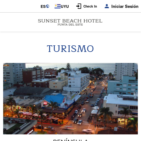
Iniciar Sesión
ES
UYU
Check In
TURISMO