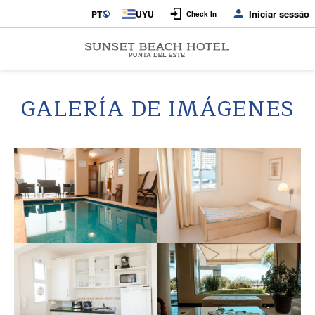
Iniciar sessão
PT
UYU
Check In
GALERÍA DE IMÁGENES