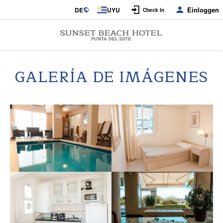
Einloggen
DE
UYU
Check In
GALERÍA DE IMÁGENES